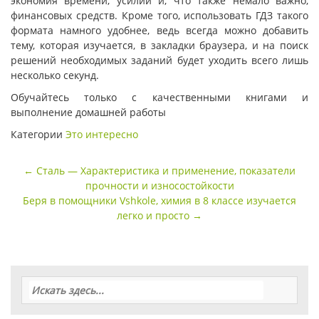
экономия времени, усилий и, что также немало важно,
финансовых средств. Кроме того, использовать ГДЗ такого
формата намного удобнее, ведь всегда можно добавить
тему, которая изучается, в закладки браузера, и на поиск
решений необходимых заданий будет уходить всего лишь
несколько секунд.
Обучайтесь только с качественными книгами и
выполнение домашней работы
Категории
Это интересно
Навигация
←
Сталь — Характеристика и применение, показатели
по
прочности и износостойкости
записи
Беря в помощники Vshkole, химия в 8 классе изучается
легко и просто
→