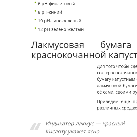
6 pH-фиолетовый
8 pH-синий
10 pH-сине-зеленый
12 pH-зелено-желтый
Лакмусовая бума
краснокочанной капус
Для того чтобы сд
сок краснокачанн
бумагу капустным
лакмусовой бумаги
её сами, своими р
Приведем еще пр
различных средах
Индикатор лакмус — красный
Кислоту укажет ясно.