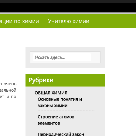
тации по химии
Учителю химии
Рубрики
о очень
вальной
ОБЩАЯ ХИМИЯ
ет и по
Основные понятия и
законы химии
Строение атомов
элементов
Периодический закон