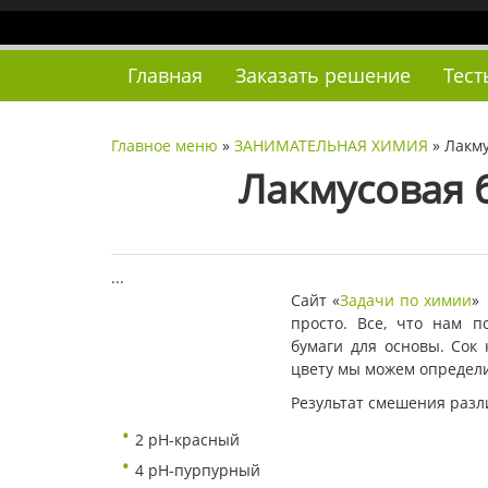
Наверх
Главная
Заказать решение
Тест
Главное меню
»
ЗАНИМАТЕЛЬНАЯ ХИМИЯ
»
Лакму
Лакмусовая 
...
Сайт «
Задачи по химии
»
просто. Все, что нам п
бумаги для основы. Сок
цвету мы можем определи
Результат смешения разл
2 pH-красный
4 pH-пурпурный