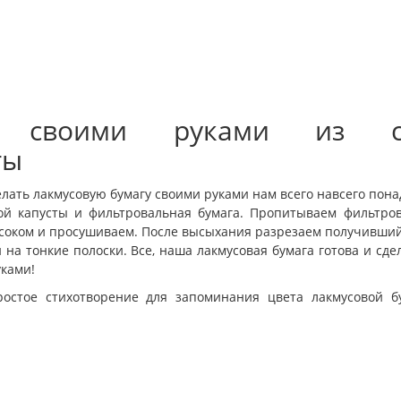
га своими руками из с
ты
елать лакмусовую бумагу своими руками нам всего навсего пон
ой капусты и фильтровальная бумага. Пропитываем фильтро
 соком и просушиваем. После высыхания разрезаем получивший
 на тонкие полоски. Все, наша лакмусовая бумага готова и сд
уками!
остое стихотворение для запоминания цвета лакмусовой б
: