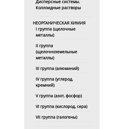
Дисперсные системы.
Коллоидные растворы
НЕОРГАНИЧЕСКАЯ ХИМИЯ
I группа (щелочные
металлы)
II группа
(щелочноземельные
металлы)
III группа (алюминий)
IV группа (углерод,
кремний)
V группа (азот, фосфор)
VI группа (кислород, сера)
VII группа (галогены)