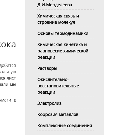
Д.И.Менделеева
Химическая связь и
строение молекул
Основы термодинамики
ока
Химическая кинетика и
равновесие химической
реакции
адобится
Растворы
вальную
ся лист
Окислительно-
елали мы
восстановительные
реакции
умаги в
Электролиз
Коррозия металлов
Комплексные соединения