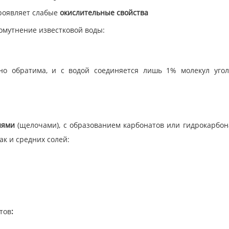
Проявляет слабые
окислительные свойства
омутнение известковой воды:
но обратима, и с водой соединяется лишь 1% молекул уго
ниями
(щелочами), с образованием карбонатов или гидрокарбон
ак и средних солей:
тов
: