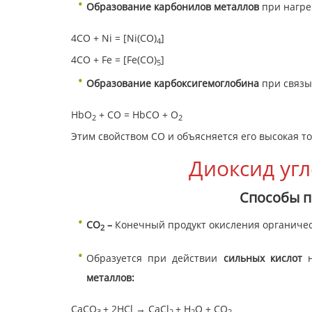
Образование карбонилов металлов
при нагре
4СO + Ni = [Ni(СO)
]
4
4СO + Fe = [Fe(СO)
]
5
Образование карбоксигемоглобина
при связыв
HbO
+ CO = HbCO + O
2
2
Этим свойством СО и объясняется его высокая т
Диоксид угл
Способы п
CO
–
Конечный продукт окисления органичес
2
Образуется при действии
сильных кислот
металлов:
CaCO
+ 2HCl → CaCl
+ H
O + CO
3
2
2
2