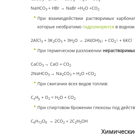
NaHCO
+ HBr → NaBr +H
O +CO
3
2
2
При взаимодействии растворимых карбон
которые необратимо
гидролизуются
в водном
2AlCl
+ 3K
CO
+ 3H
O → 2Al(OH)
↓ + CO
↑ + 6KCl
3
2
3
2
3
2
При термическом разложении
нерастворимы
CaCO
→ CaO + CO
3
2
2NaHCO
→ Na
CO
+ H
O +CO
3
2
3
2
2
При сжигании всех видов топлив:
С
H
+ O
= H
O + CO
x
y
2
2
2
При спиртовом брожении глюкозы под дейст
С
H
O
→
2CO
+ 2C
H
OH
6
12
6
2
2
5
Химические