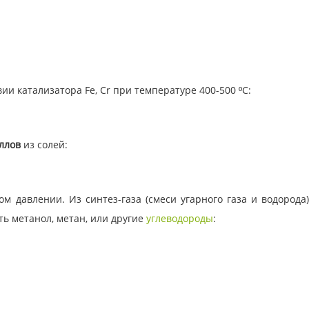
ии катализатора Fe, Cr при температуре 400-500 ºС:
ллов
из солей:
 давлении. Из синтез-газа (смеси угарного газа и водорода
ить метанол, метан, или другие
углеводороды
: