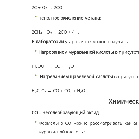
2C + O
→ 2CO
2
неполное окисление
метана:
2СН
+ О
→ 2СО + 4Н
4
2
2
В лаборатории
угарный газ можно получить:
Нагреванием муравьиной кислоты
в присутст
НСООН → CO + H
O
2
Нагреванием щавелевой кислоты
в присутст
H
C
O
→ CO + CO
+ H
O
2
2
4
2
2
Химически
СО – несолеобразующий оксид
Формально СО можно рассматривать как анг
муравьиной кислоты: