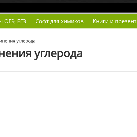
ы ОГЭ, ЕГЭ
Софт для химиков
Книги и презен
инения углерода
нения углерода