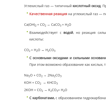
Углекислый газ — типичный
кислотный оксид
. 
Качественная реакция
на углекислый газ — п
Ca(OH)
+ CO
→ CaCO
+ H
O
2
2
3
2
Взаимодействует с
водой
, но реакция силь
кислоты:
CO
+ H
O ↔ H
CO
2
2
2
3
С основными оксидами и сильными основа
При этом возможно образование как кислых, т
Na
O + CO
→ 2Na
CO
2
2
2
3
KOH + CO
→ KHCO
2
3
2KOH + CO
→ K
CO
+ H
O
2
2
3
2
С карбонатами,
с образованием
гидрокарбона