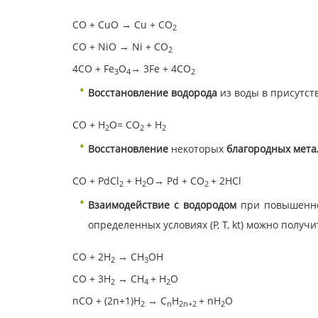
СО + CuO → Cu + CO
2
СО + NiO → Ni + CO
2
4CO + Fe
O
→ 3Fe + 4CO
3
4
2
Восстановление водорода
из воды в присутств
СО + Н
О= CO
+ Н
2
2
2
Восстановление
некоторых
благородных мета
СО + PdCl
+ Н
О→ Pd + CO
+ 2HCl
2
2
2
Взаимодействие с водородом
при повышенном
определенных условиях (P, T, kt) можно получ
СО + 2Н
→ СН
ОН
2
3
СО + 3Н
→ СН
+ Н
О
2
4
2
nСО + (2n+1)Н
→ С
Н
+ nН
О
2
n
2
n
+2
2