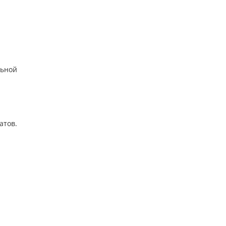
льной
атов.