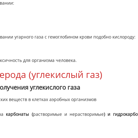
вании:
ании угарного газа с гемоглобином крови подобно кислороду:
оксичность для организма человека.
ерода (углекислый газ)
олучения углекислого газа
ких веществ в клетках аэробных организмов
на
карбонаты (
растворимые и нерастворимые
)
и гидрокарб