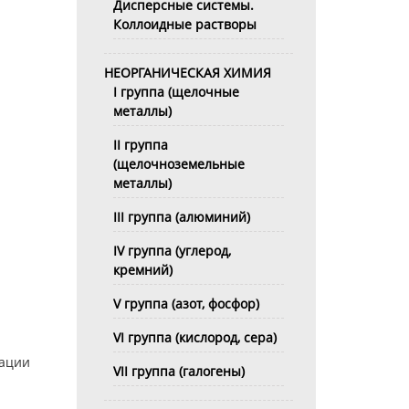
Дисперсные системы.
Коллоидные растворы
НЕОРГАНИЧЕСКАЯ ХИМИЯ
I группа (щелочные
металлы)
II группа
(щелочноземельные
металлы)
III группа (алюминий)
IV группа (углерод,
кремний)
V группа (азот, фосфор)
VI группа (кислород, сера)
тации
VII группа (галогены)