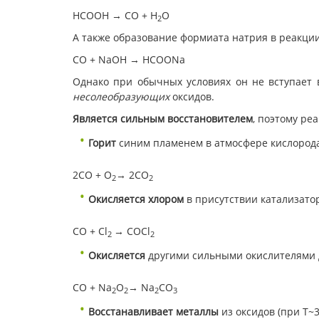
НСООН → CO + H
O
2
А также образование формиата натрия в реакции
CO + NaOH → HCOONa
Однако при обычных условиях он не вступает в
несолеобразующих
оксидов.
Является сильным восстановителем
, поэтому ре
Горит
синим пламенем в атмосфере кислород
2СO + O
→ 2CO
2
2
Окисляется хлором
в присутствии катализатор
CO + Cl
→ COCl
2
2
Окисляется
другими сильными окислителями д
CO + Na
O
→ Na
CO
2
2
2
3
Восстанавливает металлы
из оксидов (при Т~3