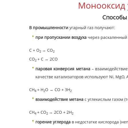
Монооксид у
Способы 
В промышленности
угарный газ получают:
при пропускании воздуха
через раскаленный 
C + O
→ CO
2
2
CO
+ C → 2CO
2
паровая конверсия метана
– взаимодействие 
качестве катализаторов используют Ni, MgO, A
СН
+ Н
O → СО + 3Н
4
2
2
взаимодействие метана
с углекислым газом (те
СН
+ CO
→ 2СО + 2Н
4
2
2
горение углерода
в недостатке кислорода (не