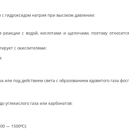
 с гидроксидом натрия при высоком давлении:
 реакции с водой, кислотами и щелочами, поэтому относится
агирует с окислителями:
а:
а или под действием света с образованием ядовитого газа фосг
о углекислого газа или карбонатов:
00 — 1500ºС):