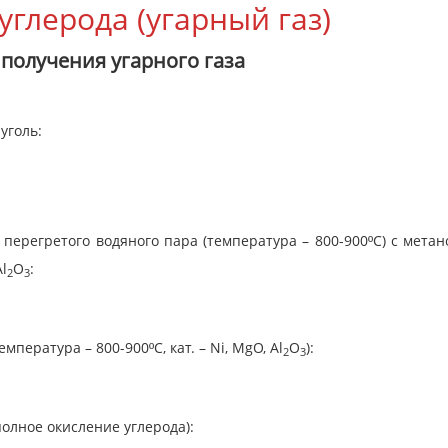
глерода (угарный газ)
получения угарного газа
уголь:
перегретого водяного пара (температура – 800-900ºС) с метан
l
O
:
2
3
мпература – 800-900ºС, кат. – Ni, MgO, Al
O
):
2
3
полное окисление углерода):