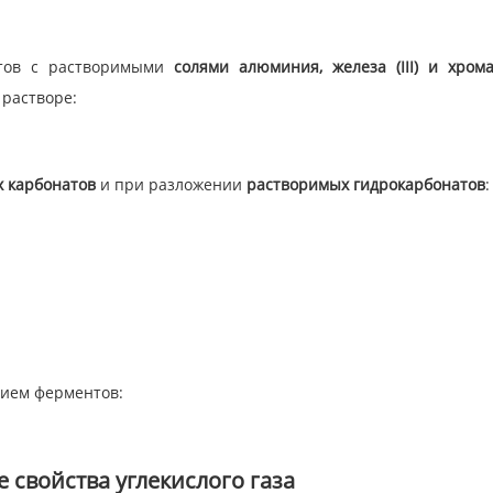
атов с растворимыми
солями алюминия, железа (III) и хрома (
 растворе:
х карбонатов
и при разложении
растворимых гидрокарбонатов
:
вием ферментов:
 свойства углекислого газа