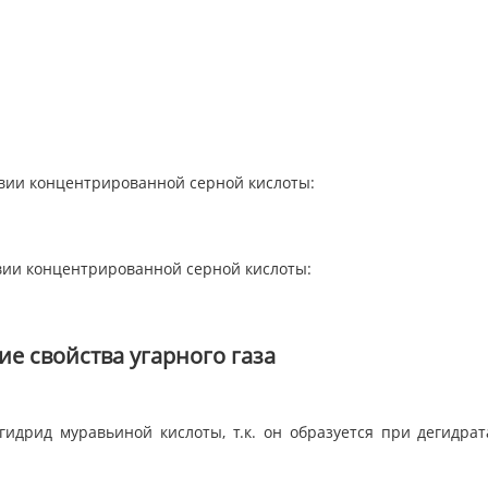
вии концентрированной серной кислоты:
вии концентрированной серной кислоты:
е свойства угарного газа
идрид муравьиной кислоты, т.к. он образуется при дегидра