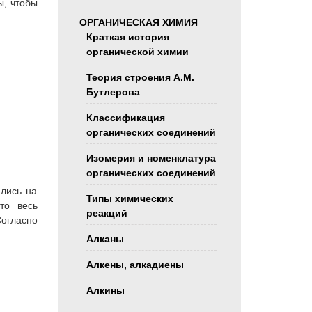
ы, чтобы
ОРГАНИЧЕСКАЯ ХИМИЯ
Краткая история
органической химии
Теория строения А.М.
Бутлерова
Классификация
органических соединений
Изомерия и номенклатура
органических соединений
ялись на
Типы химических
то весь
реакций
огласно
Алканы
Алкены, алкадиены
Алкины