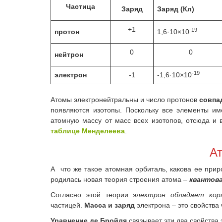
Частица
Заряд
Заряд (Кл)
+1
-19
протон
1,6·10×10
0
0
нейтрон
-19
электрон
-1
-1,6·10×10
Атомы электронейтральны и число протонов
совпа
появляются изотопы. Поскольку все элементы им
атомную массу от масс всех изотопов, отсюда и
таблице Менделеева
.
А
А что же такое атомная орбиталь, какова ее приро
родилась новая теория строения атома –
квантов
Согласно этой теории
электрон обладает корп
частицей.
Масса и заряд
электрона – это свойства
Уравнение де Бройля
связывает эти два свойства 