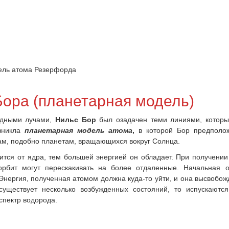
ль атома Резерфорда
ора (планетарная модель)
тодными лучами,
Нильс Бор
был озадачен теми линиями, которы
зникла
планетарная модель атома
,
в которой Бор предполож
там, подобно планетам, вращающихся вокруг Солнца.
дится от ядра, тем большей энергией он обладает. При получени
орбит могут перескакивать на более отдаленные. Начальная о
Энергия, полученная атомом должна куда-то уйти, и она высвобож
 существует несколько возбужденных состояний, то испускаютс
спектр водорода.