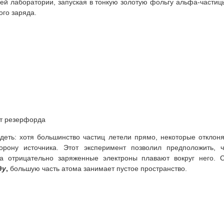
ей лаборатории, запуская в тонкую золотую фольгу альфа-частиц
ого заряда.
т резерфорда
идеть: хотя большинство частиц летели прямо, некоторые отклон
рону источника. Этот эксперимент позволил предположить, ч
а отрицательно заряженные электроны плавают вокруг него. С
ду
,
большую часть атома занимает пустое пространство.