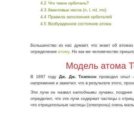
4.2
Что такое орбиталь?
4.3
Квантовые числа (n, l, ml, ms)
4.4
Правила заполнения орбиталей
4.5
Возбужденное состояние атома
Большинство из нас думает, что знает об атома
определение
атому
. Но как же человечество пришл
Модель атома Т
В 1897 году
Дж. Дж. Томпсон
проводил опыт —
напряжение и заметил, что в результате этого, прох
Эти лучи он назвал
катодными лучами
, позднее
определил, что эти лучи содержат частицы с отри
что отрицательные частицы (электроны) очень малы