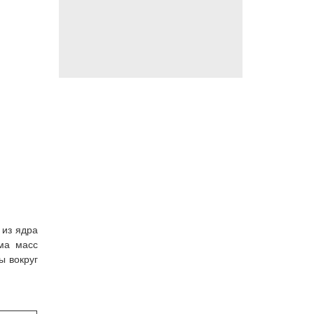
 из ядра
ма масс
 вокруг