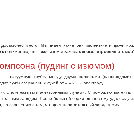
х достаточно много. Мы знаем какие они маленькие и даже мо
о к пониманию, что такое атом и каковы
основы строения атомов
омпсона (пудинг с изюмом)
 в вакуумную трубку между двумя палочками (электродами) 
одит пучок сверкающих лучей от «-» к «+» электроду.
 их стали называть электронными лучами. С помощью магнита,
цательным зарядом. После большой серии опытов ему удалось уст
, по сравнению с тем, что дает положительный заряд атому.