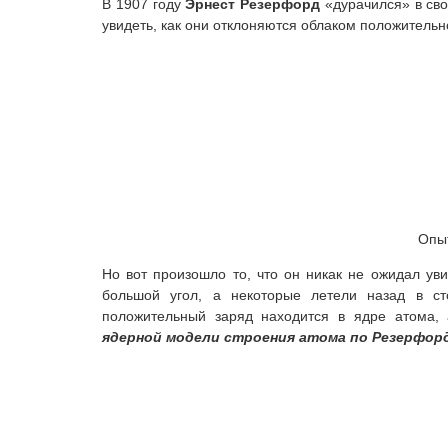
В 1907 году
Эрнест Резерфорд
«дурачился» в сво
увидеть, как они отклоняются облаком положительн
Опы
Но вот произошло то, что он никак не ожидал ув
большой угол, а некоторые летели назад в сто
положительный заряд находится в ядре атома, 
ядерной модели строения атома по Резерфор