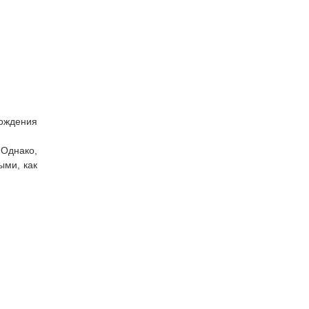
хождения
 Однако,
ыми, как