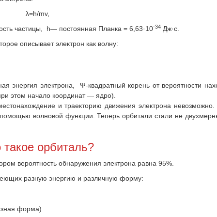
λ=h/mv,
-34
сть частицы, h— постоянная Планка = 6,63·10
Дж·с.
оторое описывает электрон как волну:
ая энергия электрона, Ψ-квадратный корень от вероятности на
ри этом начало координат — ядро).
местонахождение и траекторию движения электрона невозможно.
 помощью волновой функции. Теперь орбитали стали не двухмерн
 такое орбиталь?
тором вероятность обнаружения электрона равна 95%.
меющих разную энергию и различную форму:
азная форма)