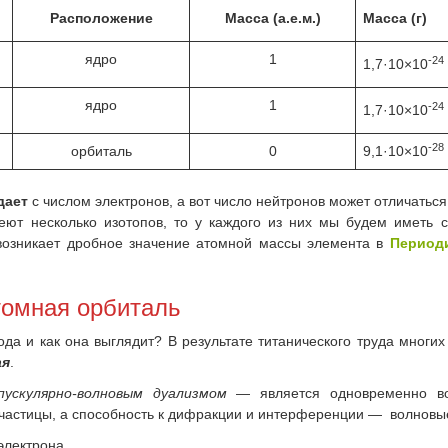
Расположение
Масса (а.е.м.)
Масса (г)
ядро
1
-24
1,7·10×10
ядро
1
-24
1,7·10×10
-28
орбиталь
0
9,1·10×10
дает
с числом электронов, а вот число нейтронов может отличаться,
еют несколько изотопов, то у каждого из них мы будем иметь
 возникает дробное значение атомной массы элемента в
Период
томная орбиталь
да и как она выглядит? В результате титанического труда многих
ая
.
ускулярно-волновым дуализмом
— является одновременно в
 частицы, а способность к дифракции и интерференции — волновы
электрона.