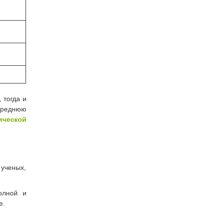
 тогда и
 среднюю
ической
 ученых,
олной и
е.