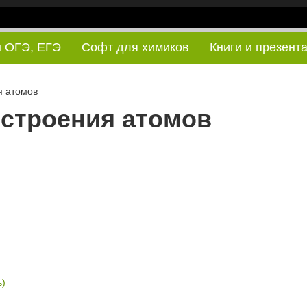
ы ОГЭ, ЕГЭ
Софт для химиков
Книги и презент
я атомов
строения атомов
ь)