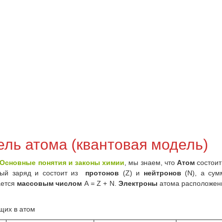
ль атома (квантовая модель)
Основные понятия и законы химии
, мы знаем, что
Атом
состоит
ый заряд и состоит из
протонов
(Z) и
нейтронов
(N), а сум
ается
массовым числом
A = Z + N.
Электроны
атома расположены
щих в атом