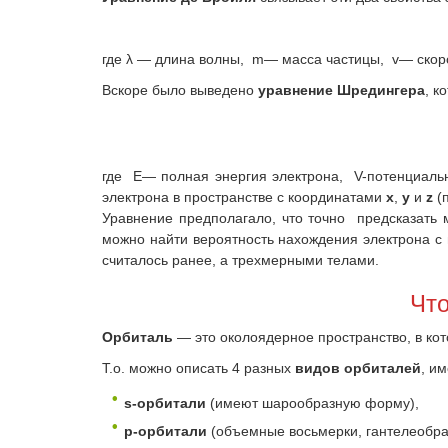
где λ — длина волны, m— масса частицы, v— скоро
Вскоре было выведено
уравнение Шредингера
, к
где E— полная энергия электрона, V-потенциальн
электрона в пространстве с координатами
x
,
y
и
z
(п
Уравнение предполагало, что точно предсказать 
можно найти вероятность нахождения электрона с
считалось ранее, а трехмерными телами.
Что
Орбиталь
— это околоядерное пространство, в ко
Т.о. можно описать 4 разных
видов орбиталей
, и
s-орбитали
(имеют шарообразную форму),
p-орбитали
(объемные восьмерки, гантелеобр