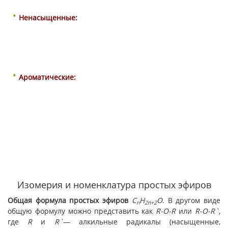
Ненасыщенные:
Ароматические:
Изомерия и номенклатура простых эфиров
Общая формула простых эфиров
C
H
O
. В другом виде
n
2
n
+2
общую формулу можно представить как
R-O-R
или
R-O-R`,
где
R
и
R`
— алкильные радикалы (насыщенные,