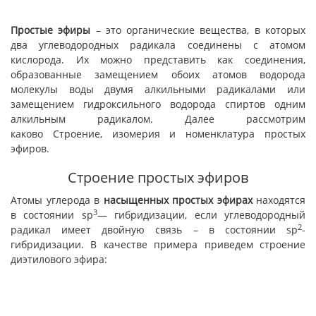
Простые эфиры
– это органические вещества, в которых
два углеводородных радикала соединены с атомом
кислорода. Их можно представить как соединения,
образованные замещением обоих атомов водорода
молекулы воды двумя алкильными радикалами или
замещением гидроксильного водорода спиртов одним
алкильным радикалом. Далее рассмотрим
каково Строение, изомерия и номенклатура простых
эфиров.
Строение простых эфиров
Атомы углерода в
насыщенных простых эфирах
находятся
3
в состоянии sp
— гибридизации, если углеводородный
2
радикал имеет двойную связь – в состоянии sp
-
гибридизации. В качестве примера приведем строение
диэтилового эфира: