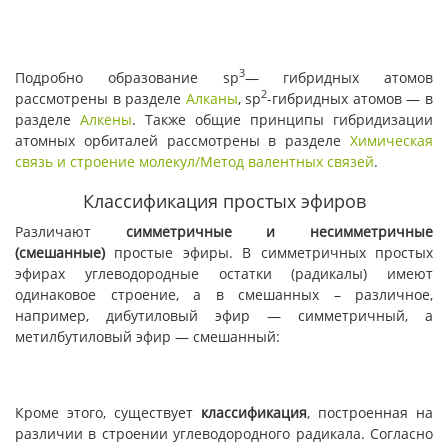
3
Подробно образование sp
— гибридных атомов
2
рассмотрены в разделе
Алканы
, sp
-гибридных атомов — в
разделе
Алкены
. Также общие принципы гибридизации
атомных орбиталей рассмотрены в разделе
Химическая
связь и строение молекул/Метод валентных связей
.
Классификация простых эфиров
Различают
симметричные и несимметричные
(смешанные)
простые эфиры. В симметричных простых
эфирах углеводородные остатки (радикалы) имеют
одинаковое строение, а в смешанных – различное,
например, дибутиловый эфир — симметричный, а
метилбутиловый эфир — смешанный:
Кроме этого, существует
классификация
, построенная на
различии в строении углеводородного радикала. Согласно