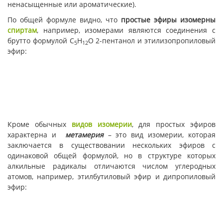
ненасыщенные или ароматические).
По общей формуле видно, что
простые эфиры изомерны
спиртам
, например, изомерами являются соединения с
брутто формулой С
Н
О 2-пентанол и этилизопропиловый
5
12
эфир:
Кроме обычных
видов изомерии
, для простых эфиров
характерна и
метамерия
– это вид изомерии, которая
заключается в существовании нескольких эфиров с
одинаковой общей формулой, но в структуре которых
алкильные радикалы отличаются числом углеродных
атомов, например, этилбутиловый эфир и дипропиловый
эфир: