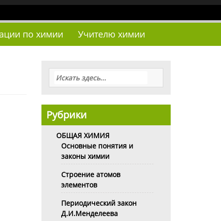
тации по химии
Учителю химии
Рубрики
ОБЩАЯ ХИМИЯ
Основные понятия и
законы химии
Строение атомов
элементов
Периодический закон
Д.И.Менделеева