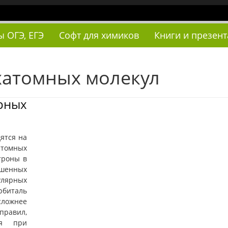
ы ОГЭ, ЕГЭ
Софт для химиков
Книги и презен
хатомных молекул
ных
ятся на
атомных
троны в
енных
лярных
биталь
сложнее
правил,
ся при