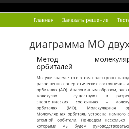
Наверх
Главная
Заказать решение
Тест
диаграмма МО дву
Метод молекуляр
орбиталей
Мы уже знаем, что в атомах электроны наход
разрешенных энергетических состояниях – 
орбиталях (АО). Аналогичным образом, элек
молекулах существуют в разреш
энергетических состояниях – молеку
орбиталях (МО). Молекулярная ор
Молекулярная орбиталь устроена намного 
атомной орбитали. Приведем несколько 
которыми мы будем руководствовать