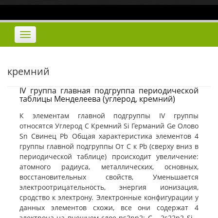
Наверх
Переключить
навигацию
кремний
IV группа главная подгруппа периодической
таблицы Менделеева (углерод, кремний)
К элементам главной подгруппы IV группы
относятся Углерод С Кремний Si Германий Ge Олово
Sn Свинец Pb Общая характеристика элементов 4
группы главной подгруппы От С к Pb (сверху вниз в
периодической таблице) происходит увеличение:
атомного радиуса, металлических, основных,
восстановительных свойств, Уменьшается
электроотрицательность, энергия ионизация,
сродство к электрону. Электронные конфигурации у
данных элементов схожи, все они содержат 4
электрона на внешнем слое ns2np2: С – 2s22p2 Si –