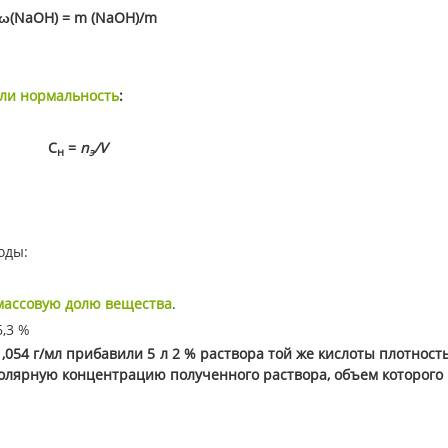
ω(NaOH) = m (NaOH)/m
ли нормальность
:
С
=
n
/
V
н
э
оды:
массовую долю вещества
.
6,3 %
,054 г/мл прибавили 5 л 2 % раствора той же кислоты плотност
молярную концентрацию полученного раствора, объем которого 