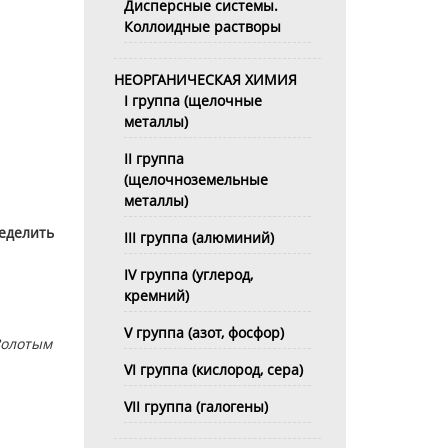
Дисперсные системы.
Коллоидные растворы
НЕОРГАНИЧЕСКАЯ ХИМИЯ
I группа (щелочные
металлы)
II группа
(щелочноземельные
металлы)
еделить
III группа (алюминий)
IV группа (углерод,
кремний)
V группа (азот, фосфор)
Золотым
VI группа (кислород, сера)
VII группа (галогены)