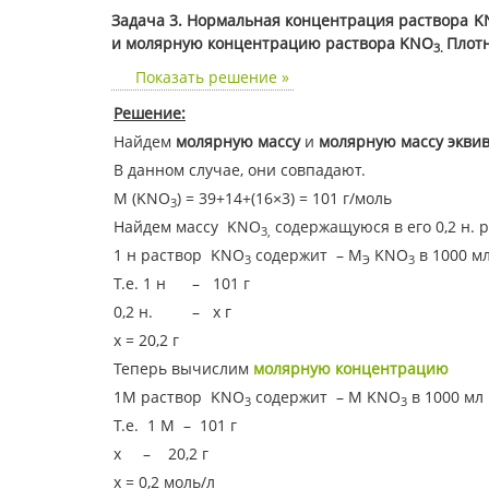
Задача 3. Нормальная концентрация раствора
K
и молярную концентрацию раствора
KNO
Плотн
3.
Показать решение »
Решение:
Найдем
молярную массу
и
молярную массу экви
В данном случае, они совпадают.
М (KNO
) = 39+14+(16×3) = 101 г/моль
3
Найдем массу KNO
содержащуюся в его 0,2 н. р
3,
1 н раствор KNO
содержит – М
KNO
в 1000 м
3
Э
3
Т.е. 1 н – 101 г
0,2 н. – х г
х = 20,2 г
Теперь вычислим
молярную концентрацию
1М раствор KNO
содержит – М KNO
в 1000 мл
3
3
Т.е. 1 М – 101 г
х – 20,2 г
х = 0,2 моль/л