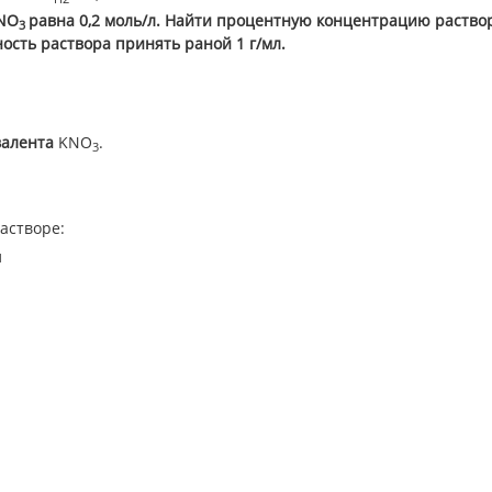
NO
равна 0,2 моль/л. Найти процентную концентрацию раств
3
ость раствора принять раной 1 г/мл.
валента
KNO
.
3
астворе:
л