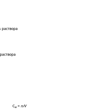
% раствора
 раствора
С
=
n/
V
м