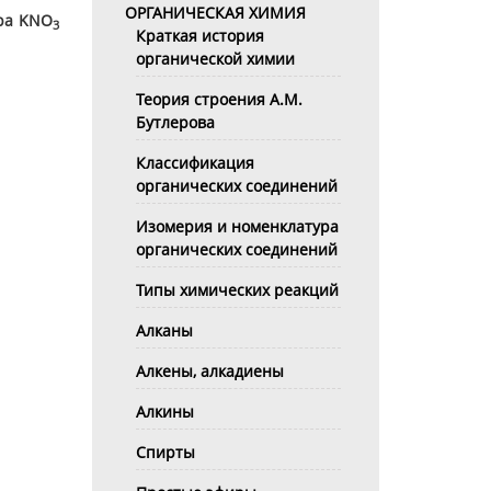
ОРГАНИЧЕСКАЯ ХИМИЯ
ора
KNO
3
Краткая история
органической химии
Теория строения А.М.
Бутлерова
Классификация
органических соединений
Изомерия и номенклатура
органических соединений
Типы химических реакций
Алканы
Алкены, алкадиены
Алкины
Спирты