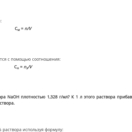
:
С
=
n/
V
м
тся с помощью соотношения:
С
=
n
/
V
н
э
вора
NaOH плотностью 1,328 г/мл? К 1 л этого раствора прибав
створа.
% раствора используя формулу: