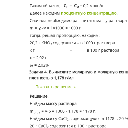
Таким образом,
С
= С
= 0,2 моль/л
н
м
Далее находим
процентную концентрацию
.
Сначала необходимо рассчитать массу раствора
m = ρ×V = 1×1000 = 1000 г
тогда, решая пропорцию, находим:
20,2 г KNO
содержится – в 1000 г раствора
3
х г – в 100 г раствора
х = 2,02 г
ω =
2,02%
Задача 4. Вычислите молярную и молярную конц
плотностью 1,178 г/мл.
Показать решение »
Решение.
Найдем
массу раствора
m
= V·ρ = 1000 · 1,178 = 1178 г.
р-ра
Найдем массу CaCl
, содержащуюся в 1178 г. 20 
2
20 г CaCl
содержится в 100 г раствора
2