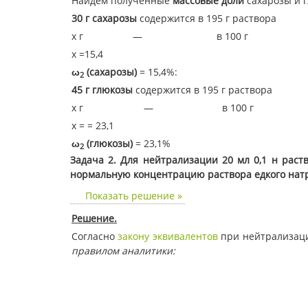
Найдем полученные
массовые доли
сахарозы и 
30 г сахарозы
содержится в 195 г раствора
х г — в 100 г
х =15,4
ω
(сахарозы)
= 15,4%:
2
45 г глюкозы
содержится в 195 г раствора
х г — в 100 г
х = = 23,1
ω
(глюкозы)
= 23,1%
2
Задача 2. Для нейтрализации 20 мл 0,1 н раст
нормальную концентрацию раствора едкого нат
Показать решение »
Решение.
Согласно
закону эквивалентов
при нейтрализаци
правилом аналитики: