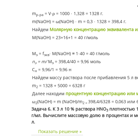
m
= V·ρ = 1000 · 1,328 = 1328 г.
р-ра
m(NaOH) = ω(NaOH) · m = 0,3 · 1328 = 398,4 г.
Найдем
Молярную концентрацию эквивалента и
M(NaOH) = 23+16+1 = 40 г/моль
М
= f
· М(NaOH)
=
1·40 = 40 г/моль
э
экв
n
=
m/
М
= 398,4/40 = 9,96 моль
э
э
С
= 9,96/1 = 9,96 н
н
Найдем массу раствора после прибавления 5 л в
m
= 1328 + 5000 = 6328 г
2
Далее находим
процентную концентрацию или 
ω
(NaOH) = m (NaOH)/m
398,4/6328 = 0,063 или 
2
2 =
Задача 6. К 3 л 10 % раствора
HNO
плотностью 1
3
г/мл. Вычислите массовую долю в процентах и 
л.
Показать решение »