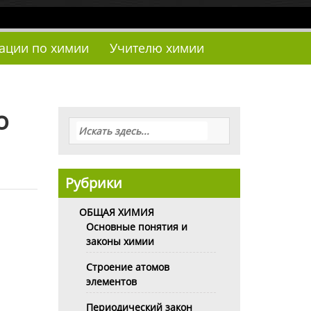
тации по химии
Учителю химии
о
Рубрики
ОБЩАЯ ХИМИЯ
Основные понятия и
законы химии
Строение атомов
элементов
Периодический закон