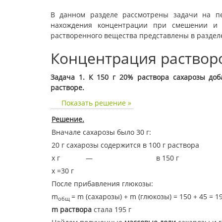
В данном разделе рассмотрены задачи на пе
нахождения концентрации при смешении и 
растворенного вещества представлены в раздел
Концентрация раствор
Задача 1. К 150 г 20% раствора сахарозы доб
растворе.
Показать решение »
Решение.
Вначале сахарозы было 30 г:
20 г сахарозы содержится в 100 г раствора
х г — в 150 г
х =30 г
После прибавления глюкозы:
m
= m (сахарозы) + m (глюкозы) = 150 + 45 = 19
общ
m раствора
стала 195 г