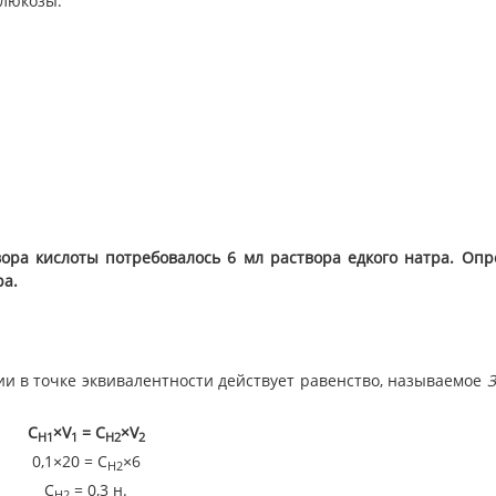
глюкозы:
вора кислоты потребовалось 6 мл раствора едкого натра. Опр
ра.
и в точке эквивалентности действует равенство, называемое
С
×V
= С
×V
Н1
1
Н2
2
0,1×20 = С
×6
Н2
С
= 0,3 н.
Н2