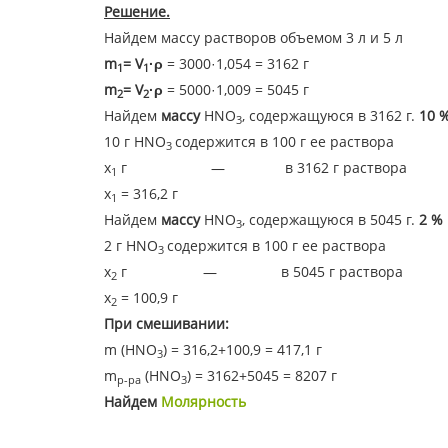
Решение.
Найдем массу растворов объемом 3 л и 5 л
m
= V
·ρ
= 3000·1,054 = 3162 г
1
1
m
= V
·ρ
= 5000·1,009 = 5045 г
2
2
Найдем
массу
HNO
, содержащуюся в 3162 г.
10 
3
10 г HNO
содержится в 100 г ее раствора
3
х
г — в 3162 г раствора
1
х
= 316,2 г
1
Найдем
массу
HNO
, содержащуюся в 5045 г.
2 %
3
2 г HNO
содержится в 100 г ее раствора
3
х
г — в 5045 г раствора
2
х
= 100,9 г
2
При смешивании:
m (HNO
) = 316,2+100,9 = 417,1 г
3
m
(HNO
) = 3162+5045 = 8207 г
р-ра
3
Найдем
Молярность