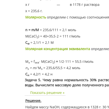
х г — в 1178 г раствора
х = 235,6 г.
Молярность
определим с помощью соотношения
n = m/M
= 235,6/111 = 2,1 моль
M(CaCl
) = 40+35,5·2 = 111 г/моль
2
С
= 2,1/1 = 2,1 М
м
Молярная концентрация эквивалента
определяе
М
= f
· М(CaCl
)
=
1/2·111 = 55,5 г/моль
э
экв
2
n
=
m/
М
= 235,6/55,5 = 4,2 моль
э
э
С
= 4,2/1 = 4,2 н
н
Задача 5. Чему равна нормальность 30% раст
воды. Вычислите массовую долю полученного ра
Показать решение »
Решение.
Найдем массу NaOH, содержащуюся в 1328 г. 30 