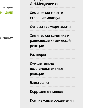
Д.И.Менделеева
ста для
ой доли
Химическая связь и
строение молекул
Основы термодинамики
Химическая кинетика и
в новом
равновесие химической
реакции
Растворы
Окислительно-
восстановительные
реакции
Электролиз
Коррозия металлов
Комплексные соединения