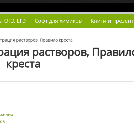
ы ОГЭ, ЕГЭ
Софт для химиков
Книги и презен
трация растворов, Правило креста
рация растворов, Правил
креста
ажения
ров